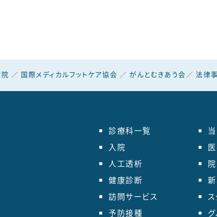
リハビリテーション科
病院
／
国際メディカルフットケア協会
／
がんとむきあう会
／
法律事
診療科一覧
当
入院
医
人工透析
院
健康診断
新
訪問サービス
ス
5
予防接種
グ