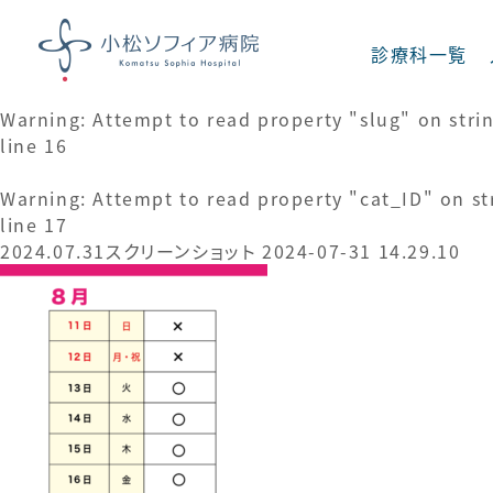
Warning
: Attempt to read property "cat_name" on
診療科一覧
on line
15
Warning
: Attempt to read property "slug" on stri
line
16
診療科一覧
Warning
: Attempt to read property "cat_ID" on st
line
17
2024.07.31
スクリーンショット 2024-07-31 14.29.10
内科
呼吸器内科
消化器内科
脳神経内科
足病科
糖尿病 内分泌