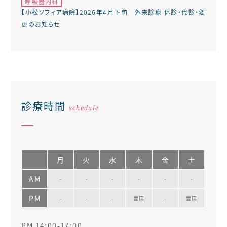
呼吸器内科
【小松ソフィア病院】2026年4月下旬 外来診療 休診・代診・変
更のお知らせ
診療時間
schedule
━
月
火
水
木
金
土
AM
-
-
-
-
-
-
PM
-
-
-
豊田
-
豊田
PM 14:00-17:00