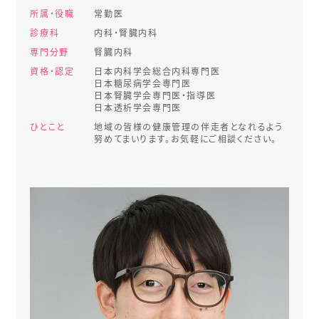
所属・役職
常勤医
診療科
内科・腎臓内科
専門分野
腎臓内科
資格・認定
日本内科学会総合内科専門医
日本糖尿病学会専門医
日本腎臓学会専門医・指導医
日本透析学会専門医
ひとこと
地域の皆様の健康管理の伴走者となれるよう
努めてまいります。お気軽にご相談ください。