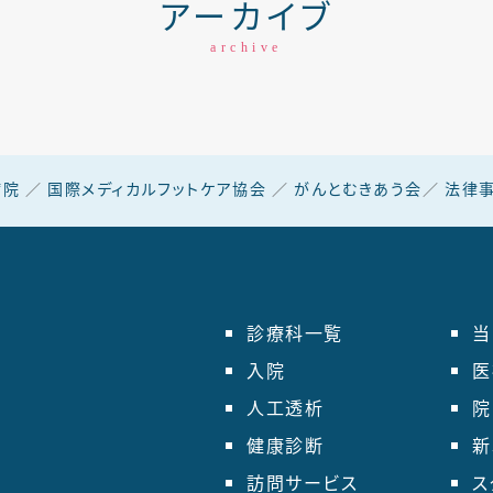
アーカイブ
archive
病院
／
国際メディカルフットケア協会
／
がんとむきあう会
／
法律事
診療科一覧
当
入院
医
人工透析
院
健康診断
新
訪問サービス
ス
5