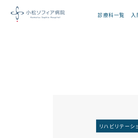
診療科一覧
入
診療科一覧
内科
呼吸器内科
消化器内科
脳神経内科
足病科
糖尿病 内分泌
リハビリテーシ