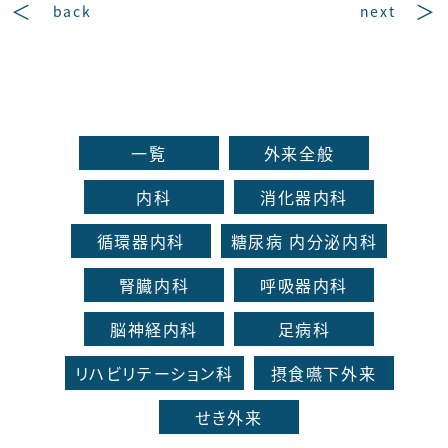
back
next
一覧
外来全般
内科
消化器内科
循環器内科
糖尿病 内分泌内科
腎臓内科
呼吸器内科
脳神経内科
足病科
リハビリテーション科
摂食嚥下外来
せき外来