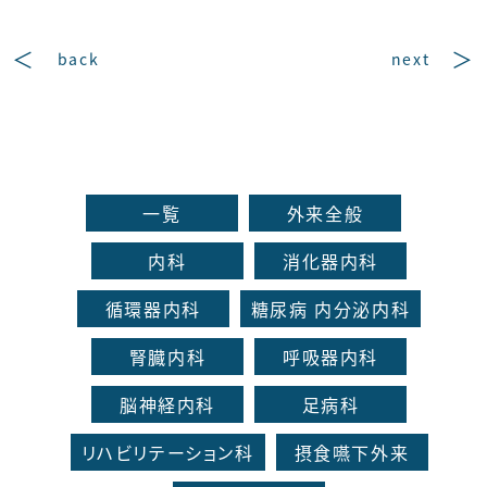
back
next
一覧
外来全般
内科
消化器内科
循環器内科
糖尿病 内分泌内科
腎臓内科
呼吸器内科
脳神経内科
足病科
リハビリテーション科
摂食嚥下外来