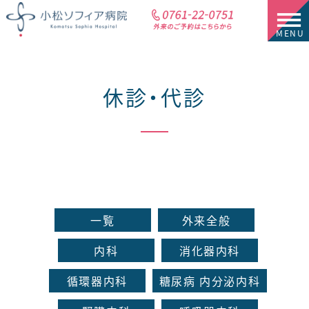
休診・代診
一覧
外来全般
内科
消化器内科
循環器内科
糖尿病 内分泌内科