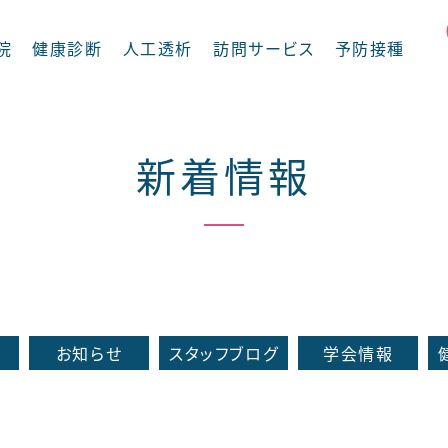
院
健康診断
人工透析
訪問サービス
予防接種
新着情報
摂食嚥下外来
循環器内科
お知らせ
スタッフブログ
学会情報
内科
整形外科