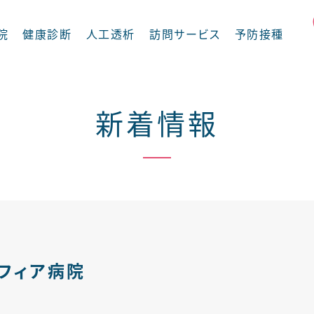
院
健康診断
人工透析
訪問サービス
予防接種
新着情報
摂食嚥下外来
循環器内科
フィア病院
内科
整形外科