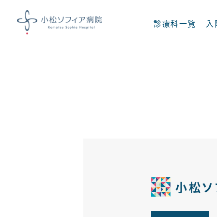
診療科一覧
入
診療科一覧
内科
呼吸器内科
消化器内科
脳神経内科
小松ソ
足病科
糖尿病 内分泌