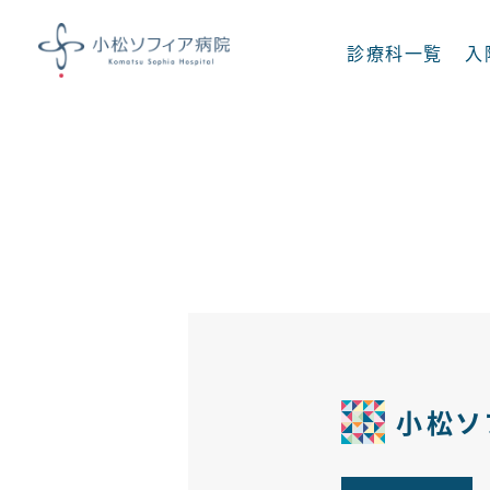
診療科一覧
入
診療科一覧
内科
呼吸器内科
消化器内科
脳神経内科
小松ソ
足病科
糖尿病 内分泌