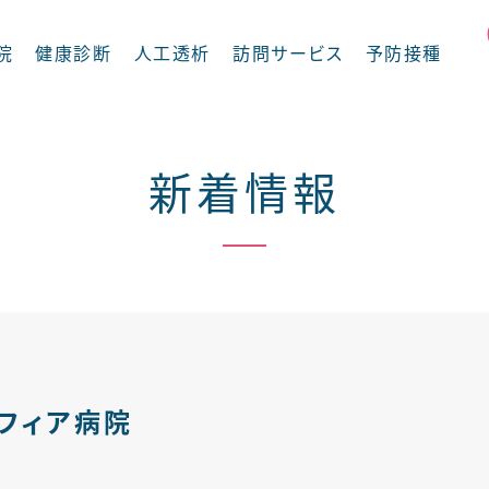
院
健康診断
人工透析
訪問サービス
予防接種
新着情報
摂食嚥下外来
循環器内科
フィア病院
内科
整形外科