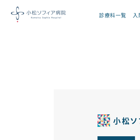
診療科一覧
入
診療科一覧
内科
呼吸器内科
消化器内科
脳神経内科
小松ソ
足病科
糖尿病 内分泌