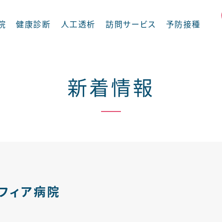
院
健康診断
人工透析
訪問サービス
予防接種
新着情報
摂食嚥下外来
循環器内科
フィア病院
内科
整形外科