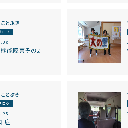
アことぶき
ブログ
9.28
機能障害その2
アことぶき
ブログ
8.25
知症