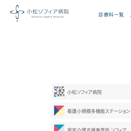
診療科一覧
診療科一覧
内科
呼吸器内科
小松ソフィア病院
消化器内科
脳神経内科
看護小規模多機能ステーション 
足病科
糖尿病 内分泌
居宅介護支援事業所 ソフィア