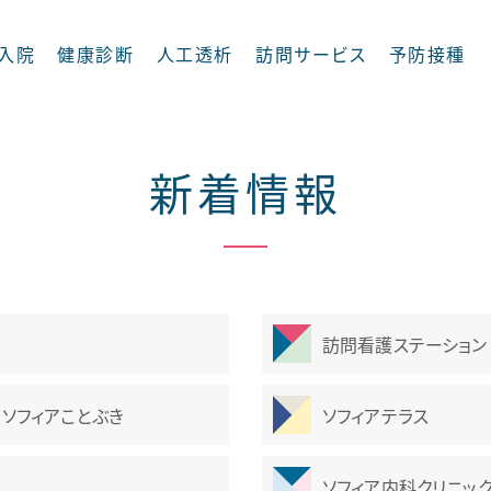
入院
健康診断
人工透析
訪問サービス
予防接種
新着情報
摂食嚥下外来
訪問看護ステーション
循環器内科
ソフィアことぶき
ソフィアテラス
内科
整形外科
ソフィア内科クリニッ