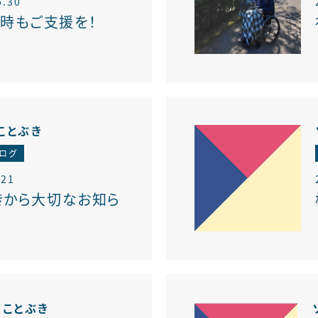
6.30
時もご支援を！
ことぶき
ログ
.21
きから大切なお知ら
アことぶき