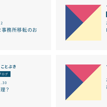
12
な事務所移転のお
アことぶき
ブログ
1.30
理？