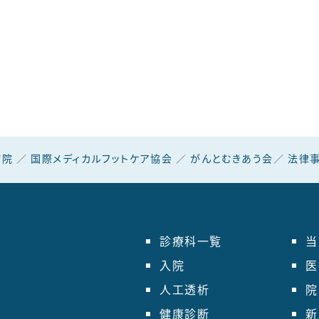
病院
／
国際メディカルフットケア協会
／
がんとむきあう会
／
法律事
診療科一覧
当
入院
医
人工透析
院
健康診断
新