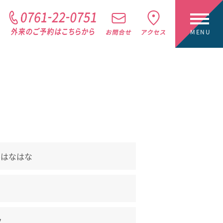
 はなはな
ク