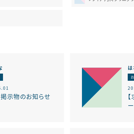
リハビリテーション科
な
は
せ
6.01
20
内掲示物のお知らせ
【
ー