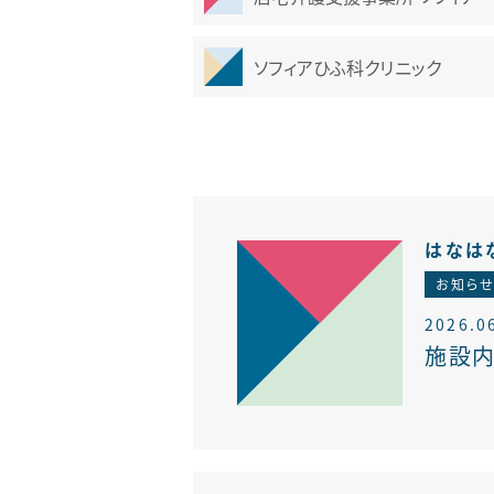
せき外来
腎臓内科
ソフィアひふ科クリニック
はなは
お知ら
2026.0
施設