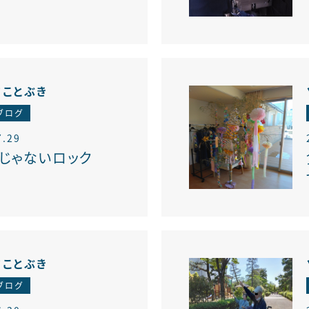
アことぶき
ブログ
7.29
Kじゃないロック
アことぶき
ブログ