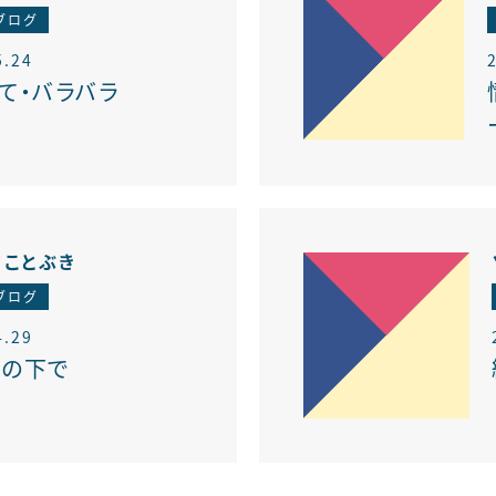
ブログ
5.24
て・バラバラ
アことぶき
ブログ
4.29
木の下で